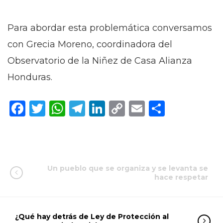
Para abordar esta problemática conversamos
con Grecia Moreno, coordinadora del
Observatorio de la Niñez de Casa Alianza
Honduras.
Facebook
Twitter
WhatsApp
Telegram
LinkedIn
Copy
Email
Compar
Link
Un pueblo que se organiza y se levanta se
hace respetar
¿Qué hay detrás de Ley de Protección al