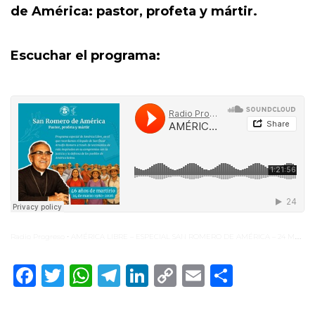
de América: pastor, profeta y mártir.
Escuchar el programa:
Radio Progreso
AMÉRICA LIBRE – ESPECIAL SAN ROMERO DE AMÉRICA – 24 MARZO 2026
·
Facebook
Twitter
WhatsApp
Telegram
LinkedIn
Copy
Email
Compar
Link