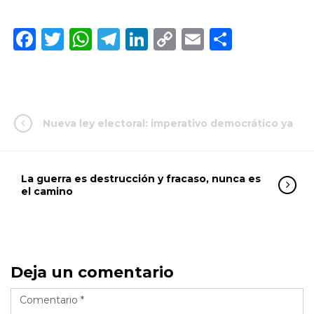
Facebook
Twitter
WhatsApp
Telegram
LinkedIn
Copy
Email
Compar
Link
Nueva ley electoral: imperativo democrático ya
La guerra es destrucción y fracaso, nunca es
el camino
Deja un comentario