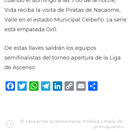
cuando el domingo a las 7:00 de la noche,
Vida reciba la visita de Piratas de Nacaome,
Valle en el estadio Municipal Ceibeño. La serie
está empatada 0x0.
De estas llaves saldrán los equipos
semifinalistas del torneo apertura de la Liga
de Ascenso.
Facebook
Twitter
WhatsApp
Telegram
LinkedIn
Copy
Email
Compar
Link
El cáncer de la democracia: Política Limpia sin
presupuesto