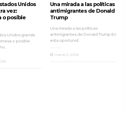
Estados Unidos
Una mirada a las políticas
ra vez:
antimigrantes de Donald
 o posible
Trump
Una mirada a las políticas
antimigrantes de Donald Trump En
ados Unidos grande
esta oportunid…
romesa o posible
 nu…
marzo 5, 2026
2026