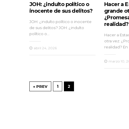
JOH: ¿indulto político o
Hacer a 
inocente de sus delitos?
grande ot
¿Promesa
JOH: ¿indulto político o inocente
realidad?
de sus delitos? JOH: ¿indulto
político o…
Hacer a Est
otra vez: ¿P
realidad? En
abril 24, 2026
marzo 10, 
1
2
« PREV