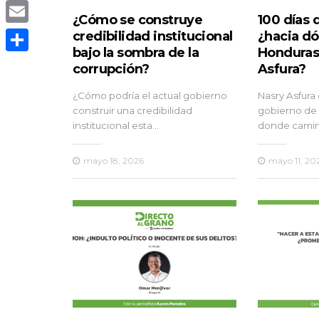
Copy
¿Cómo se construye
100 días 
Link
Email
credibilidad institucional
¿hacia d
bajo la sombra de la
Honduras
Compartir
corrupción?
Asfura?
¿Cómo podría el actual gobierno
Nasry Asfura
construir una credibilidad
gobierno de
institucional esta…
donde cami
mayo 18, 2026
mayo 11, 20