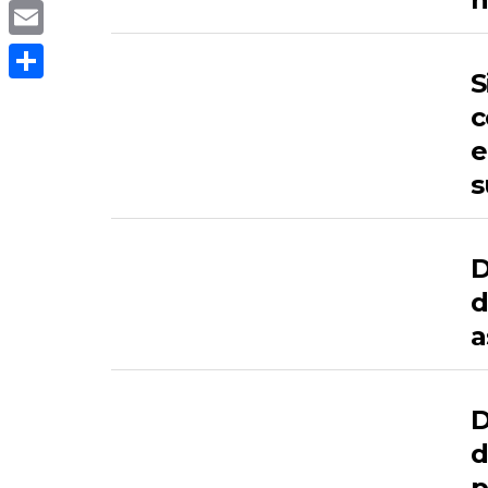
Copy
Link
Email
S
Compartir
c
e
s
D
d
a
D
d
p