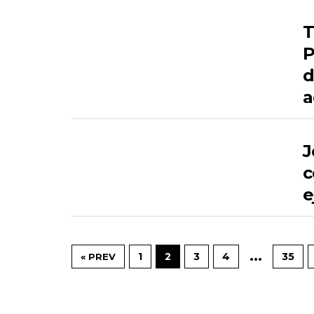
T
P
d
a
J
c
e
…
1
2
3
4
35
« PREV