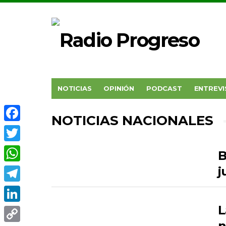
NOTICIAS
OPINIÓN
PODCAST
ENTREVI
NOTICIAS NACIONALES
Facebook
Twitter
B
j
WhatsApp
Telegram
L
LinkedIn
n