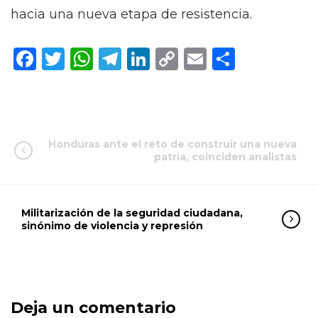
hacia una nueva etapa de resistencia.
Facebook
Twitter
WhatsApp
Telegram
LinkedIn
Copy
Email
Compar
Link
Honduras ante el reto de construir una nueva
patria, coinciden analistas
Militarización de la seguridad ciudadana,
sinónimo de violencia y represión
Deja un comentario