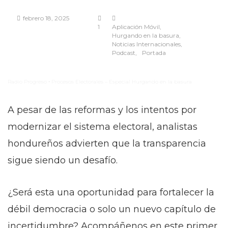
febrero 18, 2025
1
Aplicación Móvil
Hurgando en la basura
Noticias Internacionales
Podcast
Portada
Radio Progreso
Procesos Electorales – Especial Hurgando en la basura
·
A pesar de las reformas y los intentos por
modernizar el sistema electoral, analistas
hondureños advierten que la transparencia
sigue siendo un desafío.
¿Será esta una oportunidad para fortalecer la
débil democracia o solo un nuevo capítulo de
incertidumbre? Acompáñenos en este primer