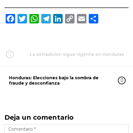
Facebook
Twitter
WhatsApp
Telegram
LinkedIn
Copy
Email
Compar
Link
La extradición sigue vigente en Honduras
Honduras: Elecciones bajo la sombra de
fraude y desconfianza
Deja un comentario