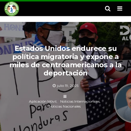
Men
Estados Unidos endurece su
política migratoria y expone a
miles de centroamericanos a la
deportación
julio 19, 2025
Aplicación Móvil
Noticias Internacionales
Noticias Nacionales