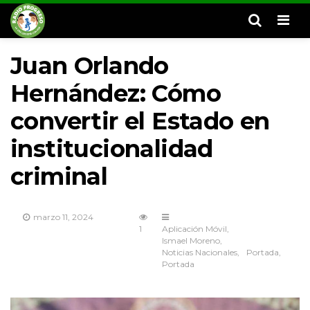
Men
Juan Orlando
Hernández: Cómo
convertir el Estado en
institucionalidad
criminal
marzo 11, 2024
1
Aplicación Móvil
Ismael Moreno
Noticias Nacionales
Portada
Portada