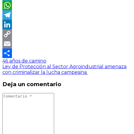
Twitter
WhatsApp
Telegram
LinkedIn
Copy
Link
Email
46 años de camino
Compartir
Ley de Protección al Sector Agroindustrial amenaza
con criminalizar la lucha campesina
Deja un comentario