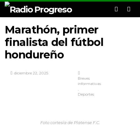
Men
Marathón, primer
finalista del fútbol
hondureño
diciembre 22, 2025
Breves
informativas
Deportes
Foto cortesía de Platense F.C.