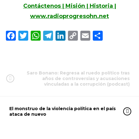
Contáctenos |
Misión |
Historia |
www.radioprogresohn.net
Facebook
Twitter
WhatsApp
Telegram
LinkedIn
Copy
Email
Compar
Link
Saro Bonano: Regresa al ruedo político tras
años de controversias y acusaciones
vinculadas a la corrupción (podcast)
El monstruo de la violencia política en el país
ataca de nuevo