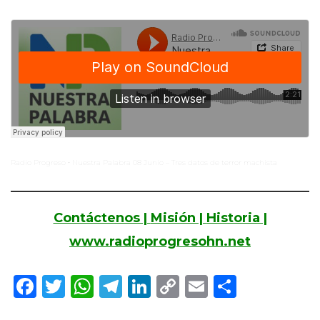
Radio Progreso
Nuestra Palabra 08 Junio – Tres datos de terror machista
·
Contáctenos |
Misión |
Historia |
www.radioprogresohn.net
Facebook
Twitter
WhatsApp
Telegram
LinkedIn
Copy
Email
Compar
Link