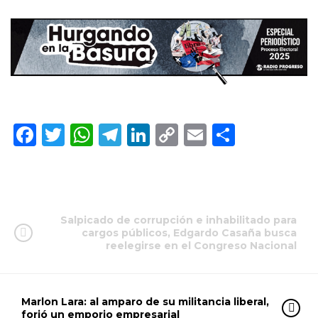
Facebook
Twitter
WhatsApp
Telegram
LinkedIn
Copy
Email
Compar
Link
Salpicado de corrupción e inhabilitado para
cargos públicos, Edgardo Casaña busca
reelegirse en el Congreso Nacional
Marlon Lara: al amparo de su militancia liberal,
forjó un emporio empresarial