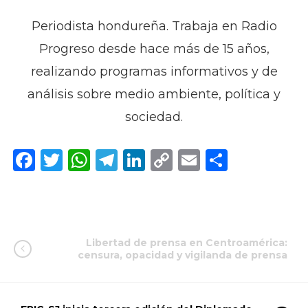
Periodista hondureña. Trabaja en Radio
Progreso desde hace más de 15 años,
realizando programas informativos y de
análisis sobre medio ambiente, política y
sociedad.
Facebook
Twitter
WhatsApp
Telegram
LinkedIn
Copy
Email
Compar
Link
Libertad de prensa en Centroamérica:
censura, opacidad y vigilanda de prensa