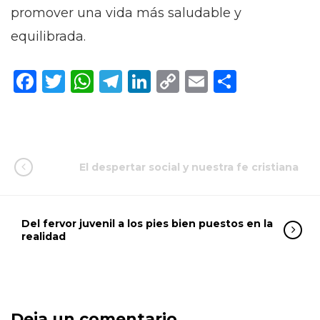
promover una vida más saludable y
equilibrada.
Facebook
Twitter
WhatsApp
Telegram
LinkedIn
Copy
Email
Compar
Link
El despertar social y nuestra fe cristiana
Del fervor juvenil a los pies bien puestos en la
realidad
Deja un comentario