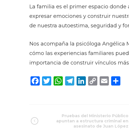
La familia es el primer espacio donde
expresar emociones y construir nuestr
de nuestra autoestima, seguridad y fo
Nos acompaña la psicóloga Angélica 
cómo las experiencias familiares pued
importancia de construir vínculos más
Facebook
Twitter
WhatsApp
Telegram
LinkedIn
Copy
Ema
C
Link
Pruebas del Ministerio Público
apuntan a estructura criminal en
asesinato de Juan López