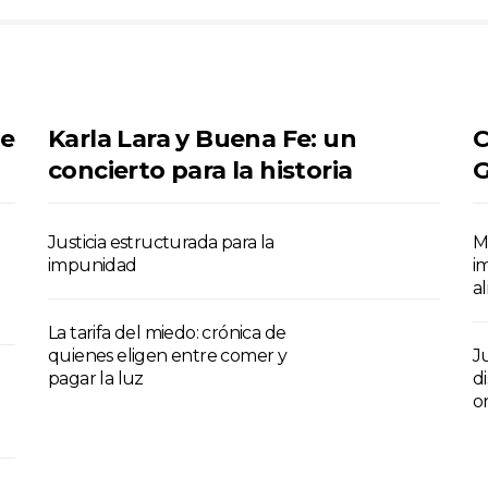
se
Karla Lara y Buena Fe: un
C
concierto para la historia
G
Justicia estructurada para la
M
impunidad
im
a
La tarifa del miedo: crónica de
quienes eligen entre comer y
J
pagar la luz
di
o