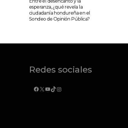
Entre el desencanto y la
esperanza, ¿qué revela la
ciudadanía hondureña en el
Sondeo de Opinión Pública?
Redes sociales
FACEBOOK
X
YOUTUBE
TIKTOK
INSTAGRAM