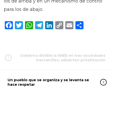
los de arriba y en un mecanismo de control
para los de abajo.
Facebook
Twitter
WhatsApp
Telegram
LinkedIn
Copy
Email
Compar
Link
Gobierno dividirá la ENEE en tres sociedades
mercantiles; advierten privatización
Un pueblo que se organiza y se levanta se
hace respetar