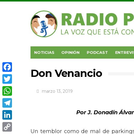
NOTICIAS
OPINIÓN
PODCAST
ENTREVI
Don Venancio
Facebook
Twitter
marzo 13, 2019
WhatsApp
Por J. Donadín Álva
Telegram
LinkedIn
Un temblor como de mal de parking