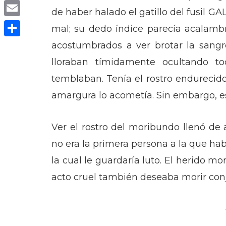
Copy
de haber halado el gatillo del fusil 
Link
Email
mal; su dedo índice parecía acalamb
Compartir
acostumbrados a ver brotar la sangr
lloraban tímidamente ocultando to
temblaban. Tenía el rostro endurecido,
amargura lo acometía. Sin embargo, es
Ver el rostro del moribundo llenó de 
no era la primera persona a la que habí
la cual le guardaría luto. El herido m
acto cruel también deseaba morir co