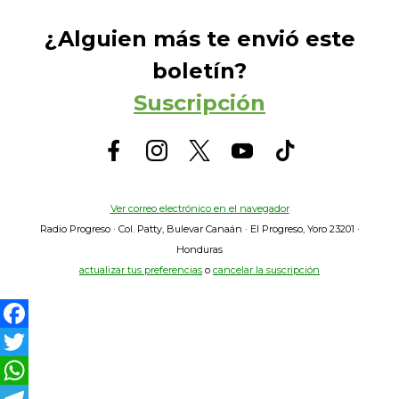
¿Alguien más te envió este
boletín?
Suscripción
Ver correo electrónico en el navegador
Radio Progreso · Col. Patty, Bulevar Canaán · El Progreso, Yoro 23201 ·
Honduras
actualizar tus preferencias
o
cancelar la suscripción
F
a
T
c
w
W