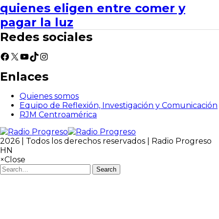
quienes eligen entre comer y
pagar la luz
Redes sociales
Facebook
X
YouTube
TikTok
Instagram
Enlaces
Quienes somos
Equipo de Reflexión, Investigación y Comunicación
RJM Centroamérica
2026 | Todos los derechos reservados | Radio Progreso
HN
×
Close
Search