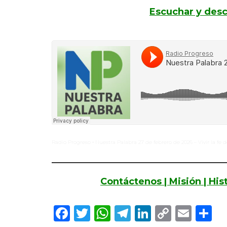
Escuchar y desc
Radio Progreso
Nuestra Palabra 27 de febrero de 2026 – Vivir la fe d
·
Contáctenos |
Misión |
His
Facebook
Twitter
WhatsApp
Telegram
LinkedIn
Copy
Ema
C