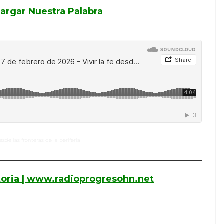
argar Nuestra Palabra
esde las fronteras de la periferia
toria | www.radioprogresohn.net
il
ompartir