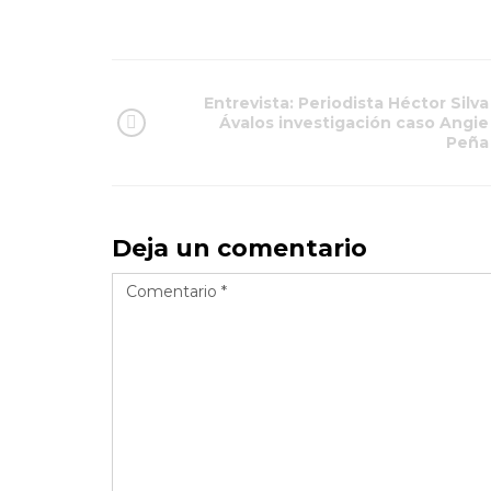
Link
Entrevista: Periodista Héctor Silva
Ávalos investigación caso Angie
Peña
Deja un comentario