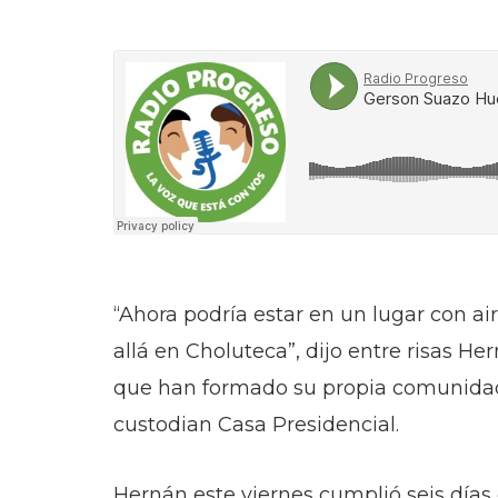
“Ahora podría estar en un lugar con a
allá en Choluteca”, dijo entre risas He
que han formado su propia comunidad f
custodian Casa Presidencial.
Hernán este viernes cumplió seis día