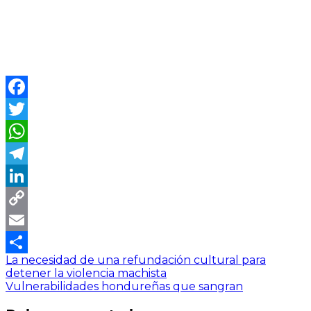
Facebook
Twitter
WhatsApp
Telegram
LinkedIn
Copy
Link
Email
La necesidad de una refundación cultural para
Compartir
detener la violencia machista
Vulnerabilidades hondureñas que sangran