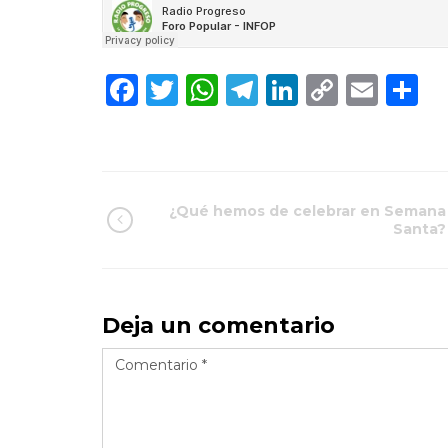
Facebook
Twitter
WhatsApp
Telegram
LinkedIn
Copy
Ema
C
Link
¿Qué hemos de celebrar en Semana
Santa?
Deja un comentario