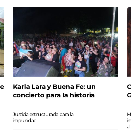
se
Karla Lara y Buena Fe: un
C
concierto para la historia
G
Justicia estructurada para la
M
impunidad
im
a