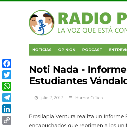
NOTICIAS
OPINIÓN
PODCAST
ENTREVI
Noti Nada - Informe 
Facebook
Estudiantes Vándal
Twitter
WhatsApp
julio 7, 2017
Humor Crítico
Telegram
Prosilapia Ventura realiza un Informe 
LinkedIn
encapuchados que reprimen a los uni