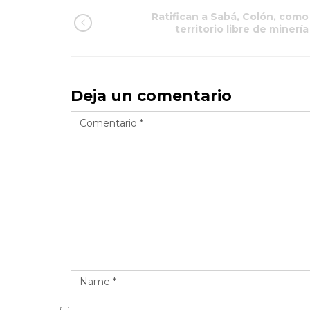
Ratifican a Sabá, Colón, como
territorio libre de minería
Deja un comentario