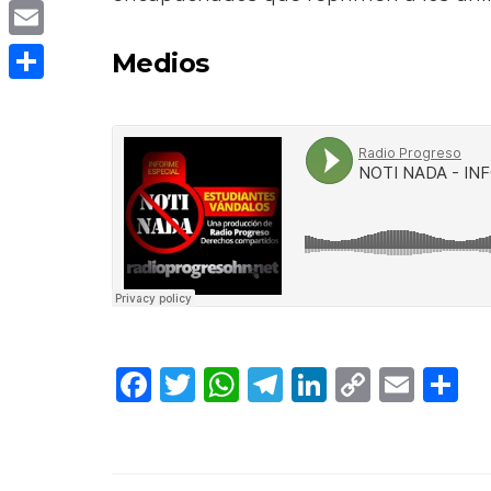
Copy
Link
Email
Medios
Compartir
Facebook
Twitter
WhatsApp
Telegram
LinkedIn
Copy
Ema
C
Link