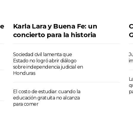
se
Karla Lara y Buena Fe: un
C
concierto para la historia
G
Sociedad civil lamenta que
J
Estado no logró abrir diálogo
i
sobre independencia judicial en
Honduras
L
q
El costo de estudiar: cuando la
p
educación gratuita no alcanza
para comer