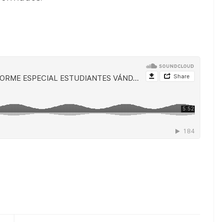
il
ompartir