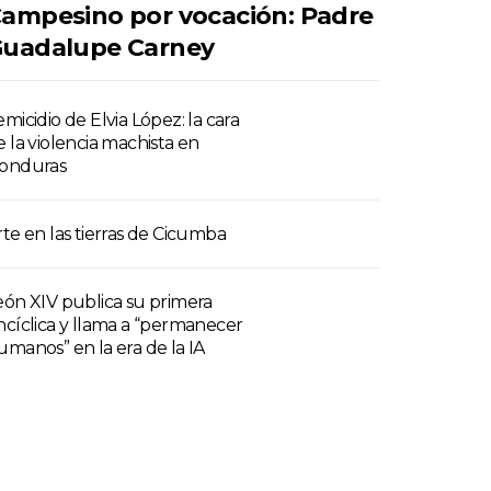
ampesino por vocación: Padre
uadalupe Carney
emicidio de Elvia López: la cara
e la violencia machista en
onduras
rte en las tierras de Cicumba
eón XIV publica su primera
ncíclica y llama a “permanecer
umanos” en la era de la IA