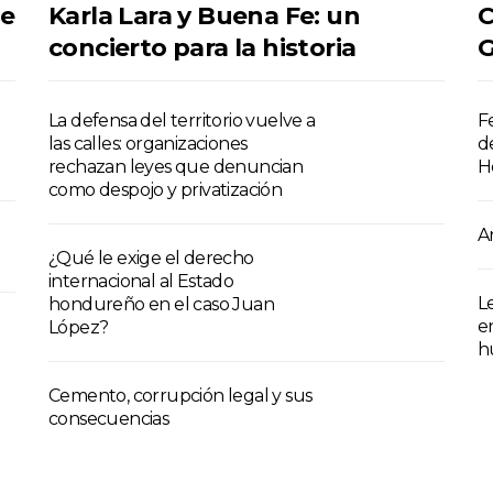
se
Karla Lara y Buena Fe: un
C
concierto para la historia
G
La defensa del territorio vuelve a
F
las calles: organizaciones
d
rechazan leyes que denuncian
H
como despojo y privatización
A
¿Qué le exige el derecho
internacional al Estado
L
hondureño en el caso Juan
e
López?
h
Cemento, corrupción legal y sus
consecuencias