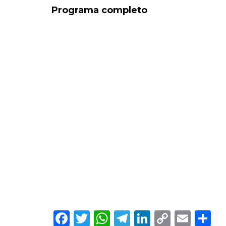
Programa completo
Facebook
Twitter
WhatsApp
Telegram
LinkedIn
Copy
Ema
C