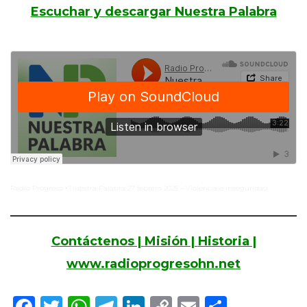
Escuchar y descargar Nuestra Palabra
Radio Progreso
Nuestra Palabra 27 febrero 2025 – Violencia e inseguridad
·
Contáctenos |
Misión |
Historia |
www.radioprogresohn.net
Facebook
Twitter
WhatsApp
Telegram
LinkedIn
Copy
Email
Compar