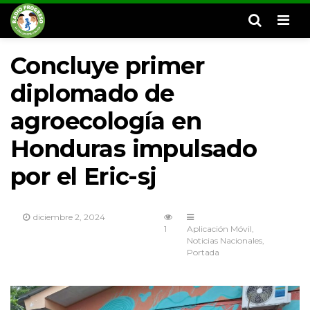
Men
Concluye primer
diplomado de
agroecología en
Honduras impulsado
por el Eric-sj
diciembre 2, 2024
1
Aplicación Móvil
Noticias Nacionales
Portada