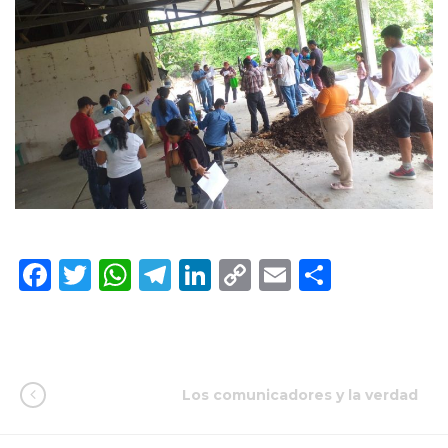
Facebook
Twitter
WhatsApp
Telegram
LinkedIn
Copy
Email
Compar
Link
Los comunicadores y la verdad